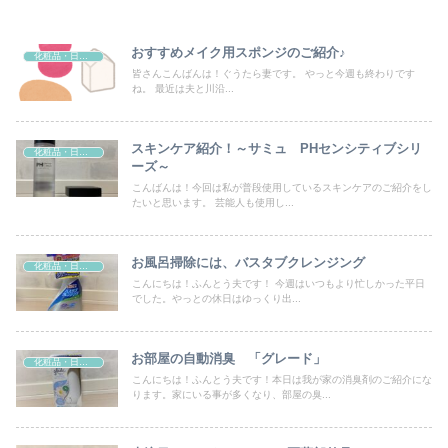
おすすめメイク用スポンジのご紹介♪
化粧品・日用品
皆さんこんばんは！ぐうたら妻です。 やっと今週も終わりです
ね。 最近は夫と川沿...
スキンケア紹介！～サミュ PHセンシティブシリ
化粧品・日用品
ーズ～
こんばんは！今回は私が普段使用しているスキンケアのご紹介をし
たいと思います。 芸能人も使用し...
お風呂掃除には、バスタブクレンジング
化粧品・日用品
こんにちは！ふんとう夫です！ 今週はいつもより忙しかった平日
でした。やっとの休日はゆっくり出...
お部屋の自動消臭 「グレード」
化粧品・日用品
こんにちは！ふんとう夫です！本日は我が家の消臭剤のご紹介にな
ります。家にいる事が多くなり、部屋の臭...