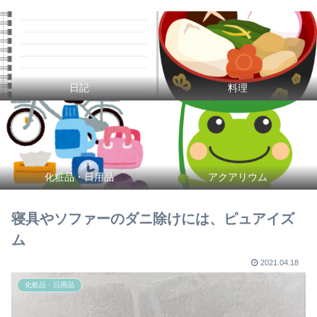
日記
料理
化粧品・日用品
アクアリウム
寝具やソファーのダニ除けには、ピュアイズ
ム
2021.04.18
化粧品・日用品