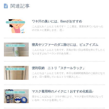
関連記事
ワキ汗の臭いには、Banがおすすめ
化粧品・日用品
こんばんわ！ふんとう夫です！ ここ最近、更新出来ていなかった
ので久々に更新します。 思...
寝具やソファーのダニ除けには、ピュアイズム
化粧品・日用品
こんにちは！ふんとう夫です。天気が良い日は布団を外に干したく
なりますよね？ベランダのある家...
便利収納 ニトリ「スチールラック」
化粧品・日用品
こんにちは！ふんとう夫です。本日も収納関連商品のご紹介になり
ます。日々愛用しているニトリで購入した...
マスク着用時のメイクに！おすすめ化粧品♪
化粧品・日用品
皆さんこんばんは！ コロナ禍により、マスク姿が日常的になって
いる中、マスクを着用して...