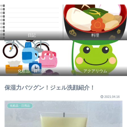
日記
料理
化粧品・日用品
アクアリウム
保湿力バツグン！ジェル洗顔紹介！
2021.04.16
化粧品・日用品