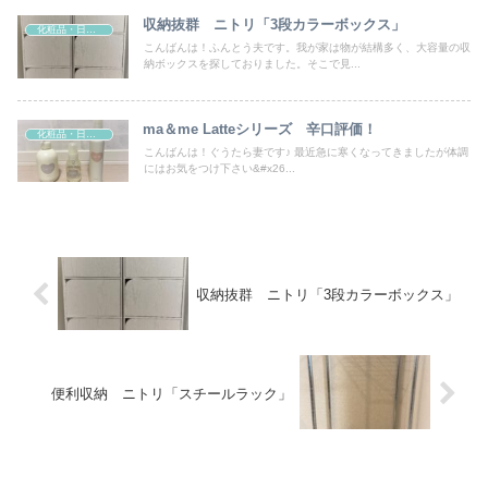
収納抜群 ニトリ「3段カラーボックス」
化粧品・日用品
こんばんは！ふんとう夫です。我が家は物が結構多く、大容量の収
納ボックスを探しておりました。そこで見...
ma＆me Latteシリーズ 辛口評価！
化粧品・日用品
こんばんは！ぐうたら妻です♪ 最近急に寒くなってきましたが体調
にはお気をつけ下さい&#x26...
収納抜群 ニトリ「3段カラーボックス」
便利収納 ニトリ「スチールラック」