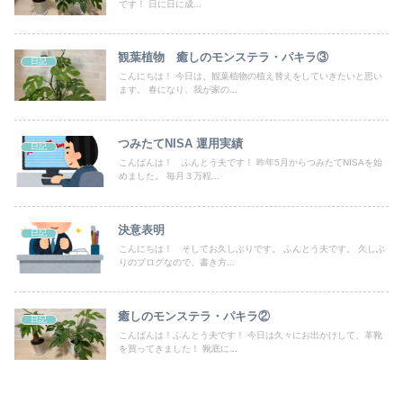
です！ 日に日に成...
観葉植物 癒しのモンステラ・パキラ③
日記
こんにちは！ 今日は、観葉植物の植え替えをしていきたいと思い
ます。 春になり、我が家の...
つみたてNISA 運用実績
日記
こんばんは！ ふんとう夫です！ 昨年5月からつみたてNISAを始
めました。 毎月３万程...
決意表明
日記
こんにちは！ そしてお久しぶりです。 ふんとう夫です。 久しぶ
りのブログなので、書き方...
癒しのモンステラ・パキラ②
日記
こんばんは！ふんとう夫です！ 今日は久々にお出かけして、革靴
を買ってきました！ 靴底に...