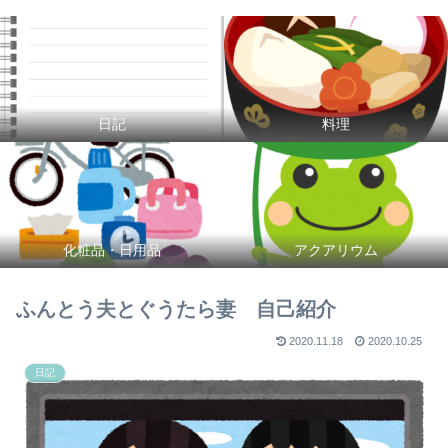
日記
料理
化粧品・日用品
アクアリウム
ふんとう夫とぐうたら妻 自己紹介
2020.11.18
2020.10.25
日記